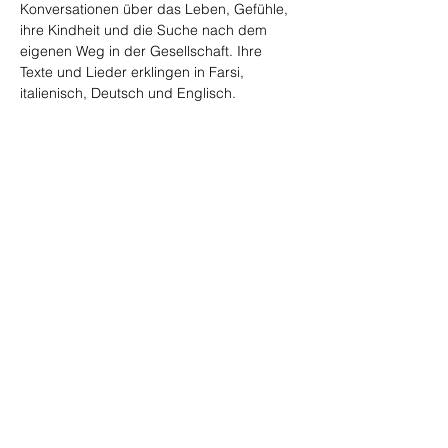
Konversationen über das Leben, Gefühle, 
ihre Kindheit und die Suche nach dem 
eigenen Weg in der Gesellschaft. Ihre 
Texte und Lieder erklingen in Farsi, 
italienisch, Deutsch und Englisch.
Trailer Youtube
Konzert im Quartett:
Selina Maria Batliner
 Gesang, Texte, Piano
Ramazan Rahimi 
Texte
Jean-François Simon
 Euphonium, Cornet, 
Serpent
Hannes Bürgi
, Piano
Diese Veranstaltung teilen