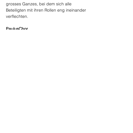
grosses Ganzes, bei dem sich alle 
Beteiligten mit ihren Rollen eng ineinander 
verflechten.
PaulusChor
Orchestra arte frizzante
Selina Batliner, Sopran
Stephanie Szanto, Alt
Luigi Chiaramonte, Tenor
Weiterlesen >
Diese Veranstaltung teilen