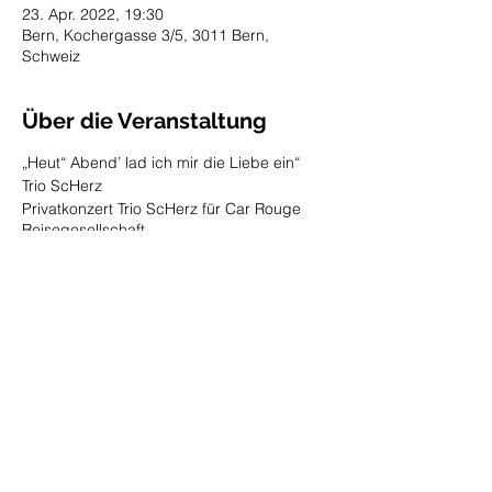
23. Apr. 2022, 19:30
Bern, Kochergasse 3/5, 3011 Bern,
Schweiz
Über die Veranstaltung
„Heut“ Abend’ lad ich mir die Liebe ein“
Trio ScHerz
Privatkonzert Trio ScHerz für Car Rouge
Reisegesellschaft
https://www.car-rouge.ch
Diese Veranstaltung teilen
© 2020 by SELINA MARIA BATLINER